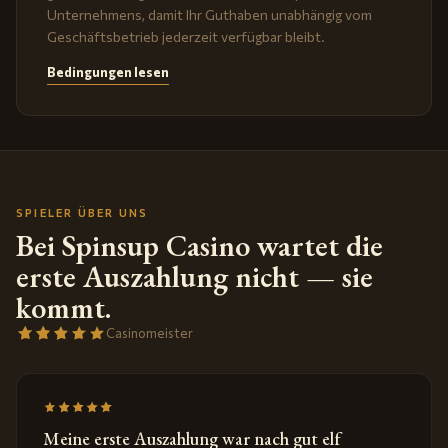
Unternehmens, damit Ihr Guthaben unabhängig vom
Geschäftsbetrieb jederzeit verfügbar bleibt.
Bedingungen lesen
SPIELER ÜBER UNS
Bei Spinsup Casino wartet die
erste Auszahlung nicht — sie
kommt.
Casinomeister
Meine erste Auszahlung war nach gut elf