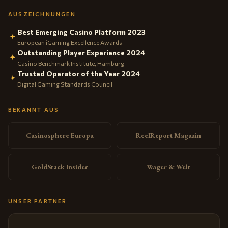
AUSZEICHNUNGEN
Best Emerging Casino Platform 2023
European iGaming Excellence Awards
Outstanding Player Experience 2024
Casino Benchmark Institute, Hamburg
Trusted Operator of the Year 2024
Digital Gaming Standards Council
BEKANNT AUS
Casinosphere Europa
ReelReport Magazin
GoldStack Insider
Wager & Welt
UNSER PARTNER