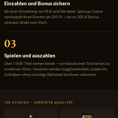
Einzahlen und Bonus sichern
Ab einer Einzahlung von 16 € sind Sie dabei. Spinsup Casino
verdoppelt Ihren Einsatz um 200 % — bis zu 300 € Bonus
obenauf, direkt zum Start.
03
Spielen und auszahlen
Über 7.830 Titel stehen bereit — von klassischen Tischen bis zu
modernen Slots. Gewinne werden zügig bearbeitet, sodass Ihr
Guthaben ohne unnötige Wartezeit bei Ihnen ankommt.
135 STUDIOS – GEPRÜFTE QUALITÄT