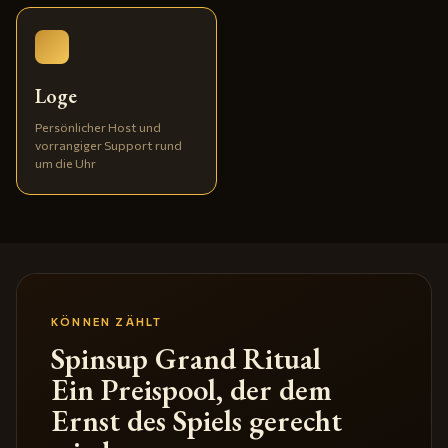
Loge
Persönlicher Host und
vorrangiger Support rund
um die Uhr
KÖNNEN ZÄHLT
Spinsup Grand Ritual
Ein Preispool, der dem
Ernst des Spiels gerecht