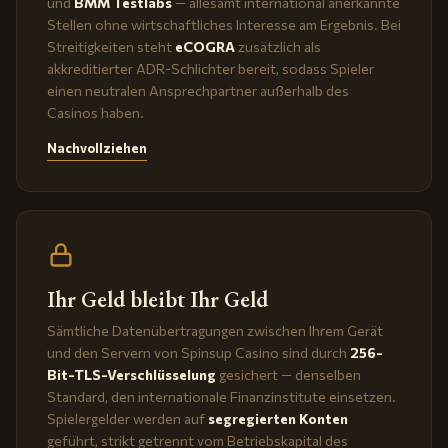
und
BMM Testlabs
— allesamt international anerkannte
Stellen ohne wirtschaftliches Interesse am Ergebnis. Bei
Streitigkeiten steht
eCOGRA
zusätzlich als
akkreditierter ADR-Schlichter bereit, sodass Spieler
einen neutralen Ansprechpartner außerhalb des
Casinos haben.
Nachvollziehen
Ihr Geld bleibt Ihr Geld
Sämtliche Datenübertragungen zwischen Ihrem Gerät
und den Servern von Spinsup Casino sind durch
256-
Bit-TLS-Verschlüsselung
gesichert — denselben
Standard, den internationale Finanzinstitute einsetzen.
Spielergelder werden auf
segregierten Konten
geführt, strikt getrennt vom Betriebskapital des