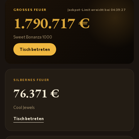
GROSSES FEUER
Jackpot-Limit erreicht bei 04:39:27
1.790.717 €
Sweet Bonanza 1000
Tisch betreten
SILBERNES FEUER
76.371 €
Cool Jewels
Tisch betreten