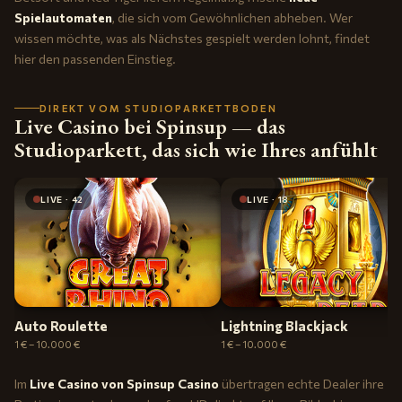
Spielautomaten
, die sich vom Gewöhnlichen abheben. Wer
wissen möchte, was als Nächstes gespielt werden lohnt, findet
hier den passenden Einstieg.
DIREKT VOM STUDIOPARKETTBODEN
Live Casino bei Spinsup — das
Studioparkett, das sich wie Ihres anfühlt
LIVE · 42
LIVE · 18
Auto Roulette
Lightning Blackjack
1 € – 10.000 €
1 € – 10.000 €
Im
Live Casino von Spinsup Casino
übertragen echte Dealer ihre