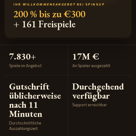
IHR
WILLKOMMENSANGEBOT
BEI SPINSUP
200 % bis zu €300
+ 161 Freispiele
7.830+
17M €
Spiele im Angebot
An Spieler ausgezahlt
Gutschrift
Durchgehend
üblicherweise
verfügbar
nach 11
Support erreichbar
Minuten
Durchschnittliche
Auszahlungszeit