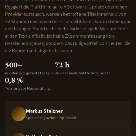
Reagiert die Plattform auf ein Software-Update oder einen
Provideraustausch, werden betroffene Titel innerhalb von
72 Stunden neu bewertet — so bleibt kein Datum stehen, das
den heutigen Stand nicht mehr widerspiegelt. Was am Ende
in den Text einfließt, ist keine Zusammenfassung von
Herstellerangaben, sondern das ruhige Urteil von Leuten, die
die Runden selbst gedreht haben.
500+
72 h
Runden pro getestetes Spiel
Re-Test nach Plattform-Update
0,8 %
Toleranz vor Nachprüfung
Markus Stelzner
Spieleintegrations-Spezialist